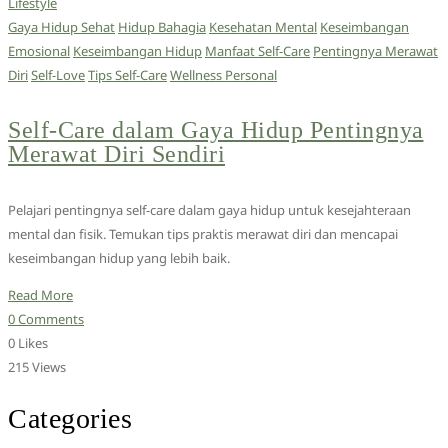
Lifestyle
Gaya Hidup Sehat
Hidup Bahagia
Kesehatan Mental
Keseimbangan
Emosional
Keseimbangan Hidup
Manfaat Self-Care
Pentingnya Merawat
Diri
Self-Love
Tips Self-Care
Wellness Personal
Self-Care dalam Gaya Hidup Pentingnya
Merawat Diri Sendiri
Pelajari pentingnya self-care dalam gaya hidup untuk kesejahteraan
mental dan fisik. Temukan tips praktis merawat diri dan mencapai
keseimbangan hidup yang lebih baik.
Read More
0 Comments
0 Likes
215 Views
Categories