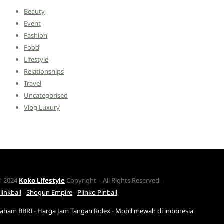
Beauty
Event
Fashion
Food
Lifestyle
Relationships
Travel
Uncategorised
Vlog Luxury
© 2024
Koko Lifestyle
Copyright - All Rights Reserved -
linkball
-
Shogun Empire
-
Plinko Pinball
Saham BBRI
-
Harga Jam Tangan Rolex
-
Mobil mewah di indonesia