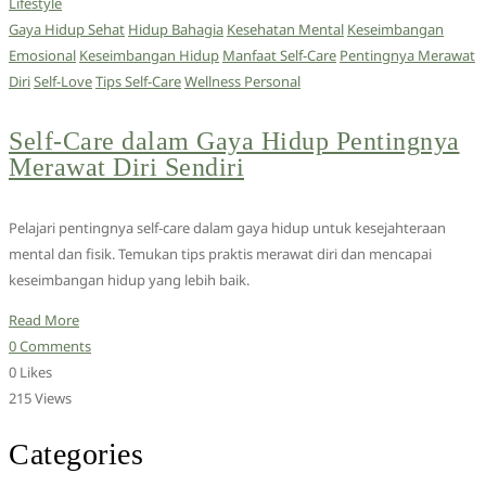
Lifestyle
Gaya Hidup Sehat
Hidup Bahagia
Kesehatan Mental
Keseimbangan
Emosional
Keseimbangan Hidup
Manfaat Self-Care
Pentingnya Merawat
Diri
Self-Love
Tips Self-Care
Wellness Personal
Self-Care dalam Gaya Hidup Pentingnya
Merawat Diri Sendiri
Pelajari pentingnya self-care dalam gaya hidup untuk kesejahteraan
mental dan fisik. Temukan tips praktis merawat diri dan mencapai
keseimbangan hidup yang lebih baik.
Read More
0 Comments
0 Likes
215 Views
Categories