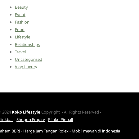
Beauty
Event
Fashion
Food
Lifestyle
Relationships
Travel
Uncategorised
Vlog Luxury
© 2024
Koko Lifestyle
Copyright - All Rights Reserved -
linkball
-
Shogun Empire
-
Plinko Pinball
Saham BBRI
-
Harga Jam Tangan Rolex
-
Mobil mewah di indonesia