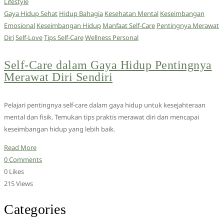
Lifestyle
Gaya Hidup Sehat
Hidup Bahagia
Kesehatan Mental
Keseimbangan
Emosional
Keseimbangan Hidup
Manfaat Self-Care
Pentingnya Merawat
Diri
Self-Love
Tips Self-Care
Wellness Personal
Self-Care dalam Gaya Hidup Pentingnya
Merawat Diri Sendiri
Pelajari pentingnya self-care dalam gaya hidup untuk kesejahteraan
mental dan fisik. Temukan tips praktis merawat diri dan mencapai
keseimbangan hidup yang lebih baik.
Read More
0 Comments
0 Likes
215 Views
Categories