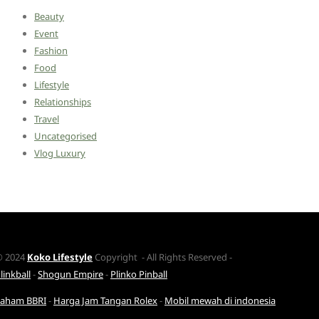
Beauty
Event
Fashion
Food
Lifestyle
Relationships
Travel
Uncategorised
Vlog Luxury
© 2024
Koko Lifestyle
Copyright - All Rights Reserved -
linkball
-
Shogun Empire
-
Plinko Pinball
Saham BBRI
-
Harga Jam Tangan Rolex
-
Mobil mewah di indonesia