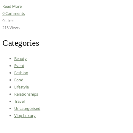
Read More
0 Comments
0 Likes
215 Views
Categories
Beauty
Event
Fashion
Food
Lifestyle
Relationships
Travel
Uncategorised
Vlog Luxury