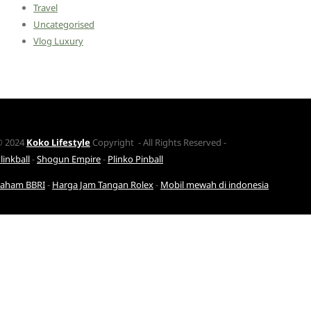
Travel
Uncategorised
Vlog Luxury
© 2024
Koko Lifestyle
Copyright - All Rights Reserved -
linkball
-
Shogun Empire
-
Plinko Pinball
Saham BBRI
-
Harga Jam Tangan Rolex
-
Mobil mewah di indonesia