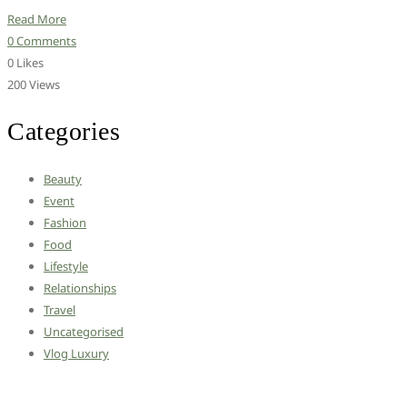
Read More
0 Comments
0 Likes
200 Views
Categories
Beauty
Event
Fashion
Food
Lifestyle
Relationships
Travel
Uncategorised
Vlog Luxury