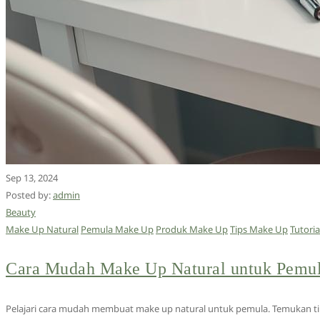
Sep 13, 2024
Posted by:
admin
Beauty
Make Up Natural
Pemula Make Up
Produk Make Up
Tips Make Up
Tutori
Cara Mudah Make Up Natural untuk Pemu
Pelajari cara mudah membuat make up natural untuk pemula. Temukan tips