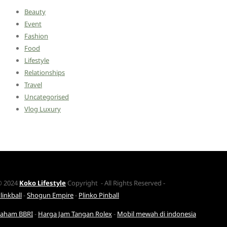
Beauty
Event
Fashion
Food
Lifestyle
Relationships
Travel
Uncategorised
Vlog Luxury
© 2024
Koko Lifestyle
Copyright - All Rights Reserved -
linkball
-
Shogun Empire
-
Plinko Pinball
Saham BBRI
-
Harga Jam Tangan Rolex
-
Mobil mewah di indonesia